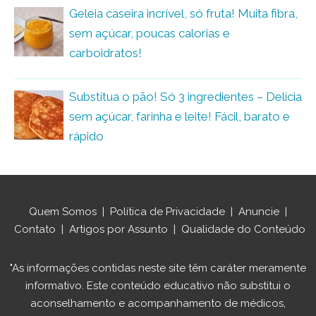
Geleia caseira incrível, só fruta! Muita fibra,
sem açúcar, poucas calorias e
carboidratos!
Substitua o pão! Só 3 ingredientes – Delícia
sem açúcar, farinha e leite! Fácil, barato e
rápido
Quem Somos
|
Política de Privacidade
|
Anuncie
|
Contato
|
Artigos por Assunto
|
Qualidade do Conteúdo
"As informações contidas neste site têm caráter meramente
informativo. Este conteúdo educativo não substitui o
aconselhamento e acompanhamento de médicos,