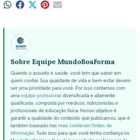
Share
Share
Share
Share
Share
on
on
on
on
on
WhatsApp
Facebook
X
Pinterest
Email
(Twitter)
Sobre Equipe MundoBoaForma
Quando o assunto é saúde, você tem que saber em
quem confiar. Sua qualidade de vida e bem-estar devem
ser uma prioridade para você. Por isso contamos com
uma
equipe profissional
diversificada e altamente
qualificada, composta por médicos, nutricionistas e
profissionais de educação física. Nosso objetivo é
garantir a qualidade do conteúdo que publicamos, que é
também baseado nas
mais confiáveis fontes de
informação
. Tudo isso para que você tenha confiança no