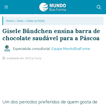
Pular
para
o
Menu
Home
»
Dieta
»
Dieta na Mídia
conteúdo
Gisele Bündchen ensina barra de
chocolate saudável para a Páscoa
Especialista consultor(a):
Equipe MundoBoaForma
publicado em
26/03/2024
Um dos períodos preferidos de quem gosta de