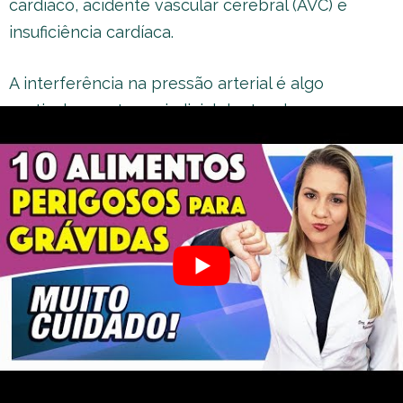
cardíaco, acidente vascular cerebral (AVC) e
insuficiência cardíaca.
A interferência na pressão arterial é algo
particularmente prejudicial dentro de uma
gestação.
Outras recomendações
Se mesmo com tudo isso, a gestante decidir
comer um cachorro quente ou outra receita com
salsicha uma vez ou outra, é essencial que a
salsicha utilizada esteja bem cozida.
Além de saber se a grávida pode
comer salsicha