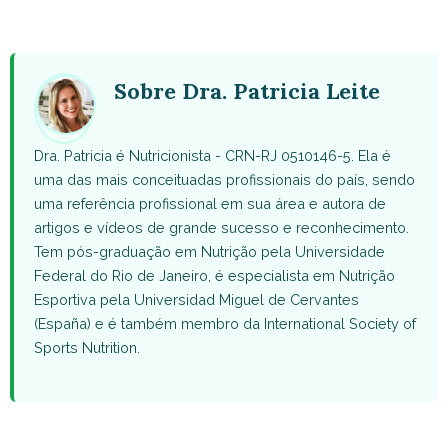
on
on
on
on
on
WhatsApp
Facebook
X
Pinterest
Email
(Twitter)
Sobre Dra. Patricia Leite
Dra. Patricia é Nutricionista - CRN-RJ 0510146-5. Ela é
uma das mais conceituadas profissionais do país, sendo
uma referência profissional em sua área e autora de
artigos e vídeos de grande sucesso e reconhecimento.
Tem pós-graduação em Nutrição pela Universidade
Federal do Rio de Janeiro, é especialista em Nutrição
Esportiva pela Universidad Miguel de Cervantes
(España) e é também membro da International Society of
Sports Nutrition.