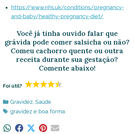
https://www.nhs.uk/conditions/pregnancy-
and-baby/healthy-pregnancy-diet/
Você já tinha ouvido falar que
grávida pode comer salsicha ou não?
Comeu cachorro quente ou outra
receita durante sua gestação?
Comente abaixo!
Foi útil?
Categorias
Gravidez
,
Saúde
Tags
gravidez e boa forma
Share
Share
Share
Share
Share