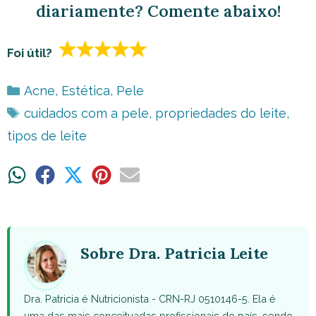
diariamente? Comente abaixo!
Foi útil?
Categorias
Acne
,
Estética
,
Pele
Tags
cuidados com a pele
,
propriedades do leite
,
tipos de leite
Share
Share
Share
Share
Share
on
on
on
on
on
WhatsApp
Facebook
X
Pinterest
Email
(Twitter)
Sobre Dra. Patricia Leite
Dra. Patricia é Nutricionista - CRN-RJ 0510146-5. Ela é
uma das mais conceituadas profissionais do país, sendo