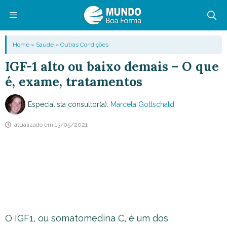
Pular
para
o
Menu
Home
»
Saúde
»
Outras Condições
conteúdo
IGF-1 alto ou baixo demais – O que
é, exame, tratamentos
Especialista consultor(a):
Marcela Gottschald
atualizado em
13/05/2021
O IGF1, ou somatomedina C, é um dos