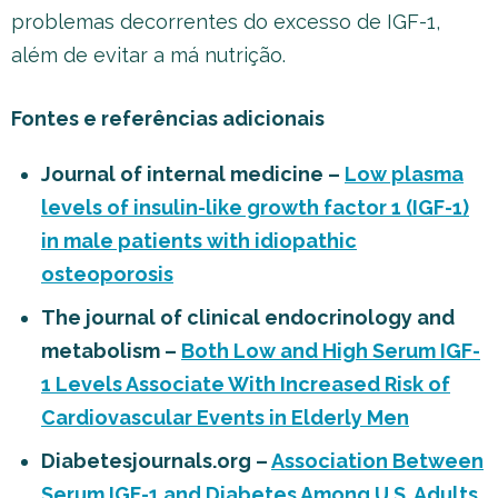
problemas decorrentes do excesso de IGF-1,
além de evitar a má nutrição.
Fontes e referências adicionais
Journal of internal medicine –
Low plasma
levels of insulin-like growth factor 1 (IGF-1)
in male patients with idiopathic
osteoporosis
The journal of clinical endocrinology and
metabolism –
Both Low and High Serum IGF-
1 Levels Associate With Increased Risk of
Cardiovascular Events in Elderly Men
Diabetesjournals.org –
Association Between
Serum IGF-1 and Diabetes Among U.S. Adults