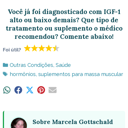
Você já foi diagnosticado com IGF-1
alto ou baixo demais? Que tipo de
tratamento ou suplemento o médico
recomendou? Comente abaixo!
Foi útil?
Categorias
Outras Condições
,
Saúde
Tags
hormônios
,
suplementos para massa muscular
Share
Share
Share
Share
Share
on
on
on
on
on
WhatsApp
Facebook
X
Pinterest
Email
(Twitter)
Sobre Marcela Gottschald