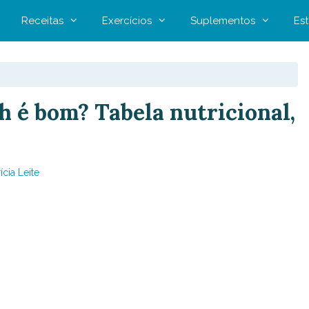
Receitas
Exercícios
Suplementos
Est
 é bom? Tabela nutricional,
ícia Leite