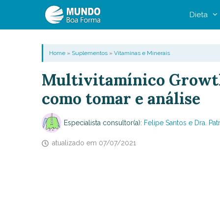
Pular
Dieta
para
o
conteúdo
Home
»
Suplementos
»
Vitaminas e Minerais
Multivitamínico Growth
como tomar e análise
Especialista consultor(a):
Felipe Santos e Dra. Patr
atualizado em
07/07/2021