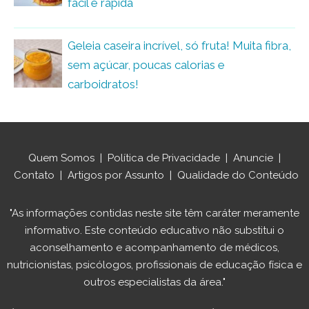
fácil e rápida
Geleia caseira incrível, só fruta! Muita fibra,
sem açúcar, poucas calorias e
carboidratos!
Quem Somos
|
Política de Privacidade
|
Anuncie
|
Contato
|
Artigos por Assunto
|
Qualidade do Conteúdo
"As informações contidas neste site têm caráter meramente
informativo. Este conteúdo educativo não substitui o
aconselhamento e acompanhamento de médicos,
nutricionistas, psicólogos, profissionais de educação física e
outros especialistas da área."