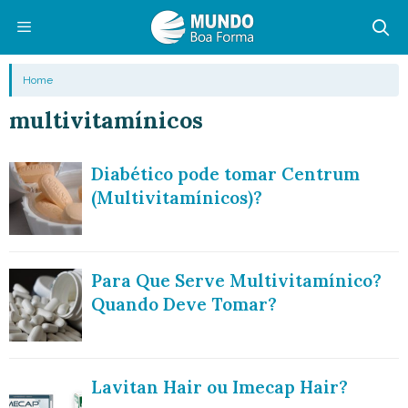
Pular
para
o
Menu
Home
conteúdo
multivitamínicos
Diabético pode tomar Centrum
(Multivitamínicos)?
Para Que Serve Multivitamínico?
Quando Deve Tomar?
Lavitan Hair ou Imecap Hair?