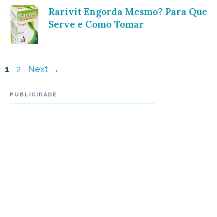
Rarivit Engorda Mesmo? Para Que
Serve e Como Tomar
Navegação
Page
Page
1
2
Next
→
de
PUBLICIDADE
post