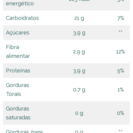
energético
Carboidratos
21 g
7%
Açúcares
3,9 g
**
Fibra
2,9 g
12%
alimentar
Proteínas
3,9 g
5%
Gorduras
0,7 g
1%
Torais
Gorduras
0 g
0%
saturadas
Gorduras
trans
0 g
**