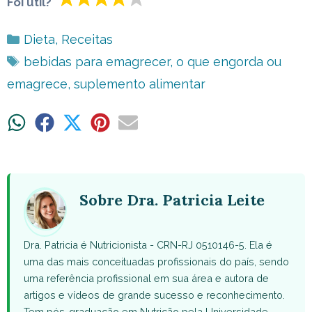
Foi útil?
Categorias
Dieta
,
Receitas
Tags
bebidas para emagrecer
,
o que engorda ou
emagrece
,
suplemento alimentar
Share
Share
Share
Share
Share
on
on
on
on
on
WhatsApp
Facebook
X
Pinterest
Email
(Twitter)
Sobre Dra. Patricia Leite
Dra. Patricia é Nutricionista - CRN-RJ 0510146-5. Ela é
uma das mais conceituadas profissionais do país, sendo
uma referência profissional em sua área e autora de
artigos e vídeos de grande sucesso e reconhecimento.
Tem pós-graduação em Nutrição pela Universidade