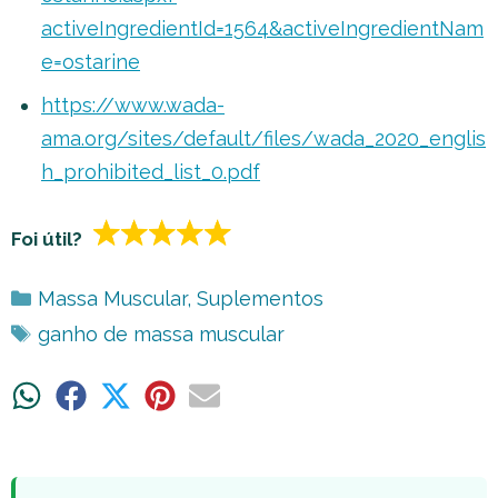
activeIngredientId=1564&activeIngredientNam
e=ostarine
https://www.wada-
ama.org/sites/default/files/wada_2020_englis
h_prohibited_list_0.pdf
Foi útil?
Categorias
Massa Muscular
,
Suplementos
Tags
ganho de massa muscular
Share
Share
Share
Share
Share
on
on
on
on
on
WhatsApp
Facebook
X
Pinterest
Email
(Twitter)