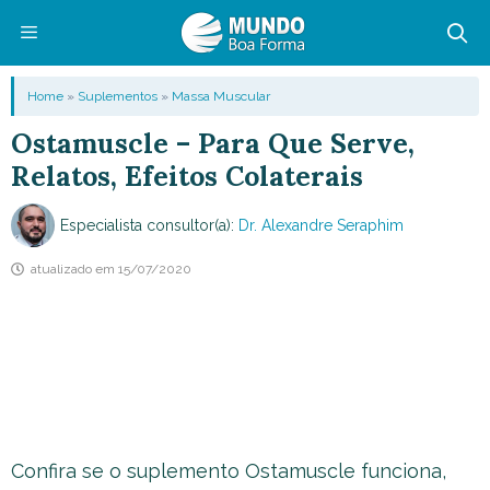
Pular
para
o
Menu
Home
»
Suplementos
»
Massa Muscular
conteúdo
Ostamuscle – Para Que Serve,
Relatos, Efeitos Colaterais
Especialista consultor(a):
Dr. Alexandre Seraphim
atualizado em
15/07/2020
Confira se o suplemento Ostamuscle funciona,