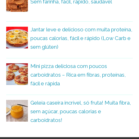
Sem farinha, fácil, rápido, saudável
Jantar leve e delicioso com muita proteína,
poucas calorias, fácil e rápido (Low Carb e
sem glúten)
Mini pizza deliciosa com poucos
carboidratos – Rica em fibras, proteínas,
fácil e rápida
Geleia caseira incrível, só fruta! Muita fibra,
sem açúcar, poucas calorias e
carboidratos!