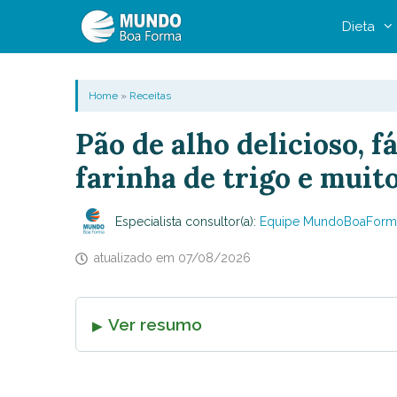
Pular
Dieta
para
o
conteúdo
Home
»
Receitas
Pão de alho delicioso, f
farinha de trigo e muit
Especialista consultor(a):
Equipe MundoBoaForm
atualizado em
07/08/2026
Ver resumo