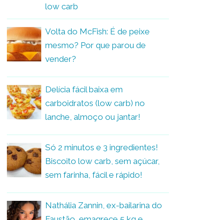
low carb
Volta do McFish: É de peixe
mesmo? Por que parou de
vender?
Delícia fácil baixa em
carboidratos (low carb) no
lanche, almoço ou jantar!
Só 2 minutos e 3 ingredientes!
Biscoito low carb, sem açúcar,
sem farinha, fácil e rápido!
Nathália Zannin, ex-bailarina do
Faustão, emagrece 5 kg e