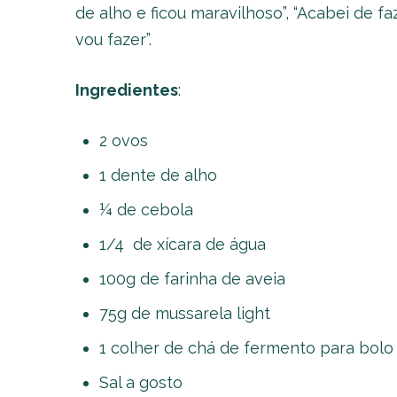
de alho e ficou maravilhoso”, “Acabei de faz
vou fazer”.
Ingredientes
:
2 ovos
1 dente de alho
¼ de cebola
1/4 de xícara de água
100g de farinha de aveia
75g de mussarela light
1 colher de chá de fermento para bolo
Sal a gosto