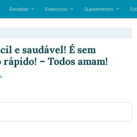
Receitas
Exercícios
Suplementos
Est
ácil e saudável! É sem
o rápido! – Todos amam!
a