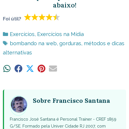
abaixo!
Foi útil?
Categorias
Exercícios
,
Exercícios na Mídia
Tags
bombando na web
,
gorduras
,
métodos e dicas
alternativas
Share
Share
Share
Share
Share
on
on
on
on
on
WhatsApp
Facebook
X
Pinterest
Email
(Twitter)
Sobre Francisco Santana
Francisco José Santana é Personal Trainer - CREF 1859
G/SE. Formado pela Univer Cidade RJ 2007, com