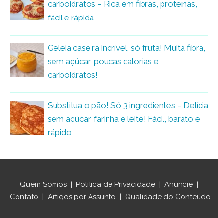
carboidratos – Rica em fibras, proteínas,
fácil e rápida
Geleia caseira incrível, só fruta! Muita fibra,
sem açúcar, poucas calorias e
carboidratos!
Substitua o pão! Só 3 ingredientes – Delícia
sem açúcar, farinha e leite! Fácil, barato e
rápido
Quem Somos
|
Política de Privacidade
|
Anuncie
|
Contato
|
Artigos por Assunto
|
Qualidade do Conteúdo