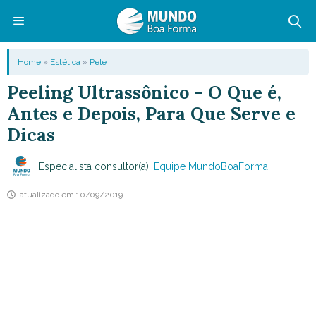
Pular
para
o
Menu
Home
»
Estética
»
Pele
conteúdo
Peeling Ultrassônico – O Que é,
Antes e Depois, Para Que Serve e
Dicas
Especialista consultor(a):
Equipe MundoBoaForma
atualizado em
10/09/2019