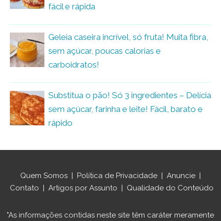
fácil e rápida
Geleia caseira incrível, só fruta! Muita fibra,
sem açúcar, poucas calorias e
carboidratos!
Substitua o pão! Só 3 ingredientes – Delícia
sem açúcar, farinha e leite! Fácil, barato e
rápido
Quem Somos
|
Política de Privacidade
|
Anuncie
|
Contato
|
Artigos por Assunto
|
Qualidade do Conteúdo
"As informações contidas neste site têm caráter meramente