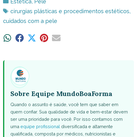
Categorias
Estética
,
Pele
Tags
cirurgias plásticas e procedimentos estéticos
,
cuidados com a pele
Share
Share
Share
Share
Share
on
on
on
on
on
WhatsApp
Facebook
X
Pinterest
Email
(Twitter)
Sobre Equipe MundoBoaForma
Quando o assunto é saúde, você tem que saber em
quem confiar. Sua qualidade de vida e bem-estar devem
ser uma prioridade para você. Por isso contamos com
uma
equipe profissional
diversificada e altamente
qualificada, composta por médicos, nutricionistas e