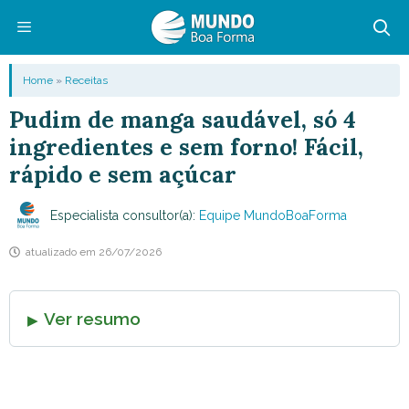
Pular
para
o
Menu
Home
»
Receitas
conteúdo
Pudim de manga saudável, só 4
ingredientes e sem forno! Fácil,
rápido e sem açúcar
Especialista consultor(a):
Equipe MundoBoaForma
atualizado em
26/07/2026
Ver resumo