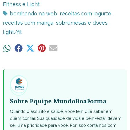
Fitness e Light
Tags
bombando na web
,
receitas com iogurte
,
receitas com manga
,
sobremesas e doces
light/fit
Share
Share
Share
Share
Share
on
on
on
on
on
WhatsApp
Facebook
X
Pinterest
Email
(Twitter)
Sobre Equipe MundoBoaForma
Quando o assunto é saúde, você tem que saber em
quem confiar. Sua qualidade de vida e bem-estar devem
ser uma prioridade para você. Por isso contamos com