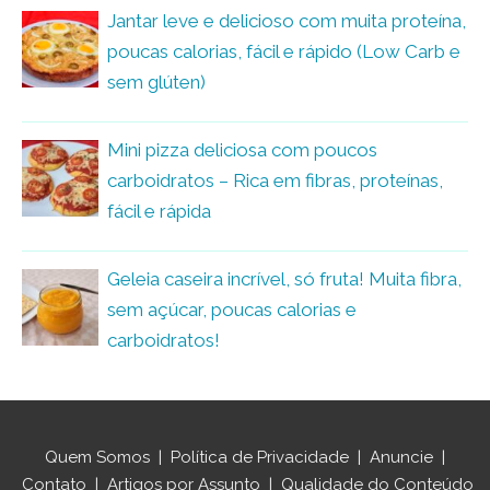
Jantar leve e delicioso com muita proteína,
poucas calorias, fácil e rápido (Low Carb e
sem glúten)
Mini pizza deliciosa com poucos
carboidratos – Rica em fibras, proteínas,
fácil e rápida
Geleia caseira incrível, só fruta! Muita fibra,
sem açúcar, poucas calorias e
carboidratos!
Quem Somos
|
Política de Privacidade
|
Anuncie
|
Contato
|
Artigos por Assunto
|
Qualidade do Conteúdo