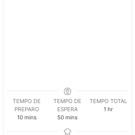
TEMPO DE
TEMPO DE
TEMPO TOTAL
hour
PREPARO
ESPERA
1
hr
minutes
minutes
10
mins
50
mins