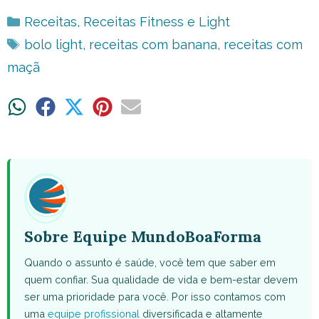
Categorias
Receitas
,
Receitas Fitness e Light
Tags
bolo light
,
receitas com banana
,
receitas com
maçã
Share
Share
Share
Share
Share
on
on
on
on
on
WhatsApp
Facebook
X
Pinterest
Email
(Twitter)
Sobre Equipe MundoBoaForma
Quando o assunto é saúde, você tem que saber em
quem confiar. Sua qualidade de vida e bem-estar devem
ser uma prioridade para você. Por isso contamos com
uma
equipe profissional
diversificada e altamente