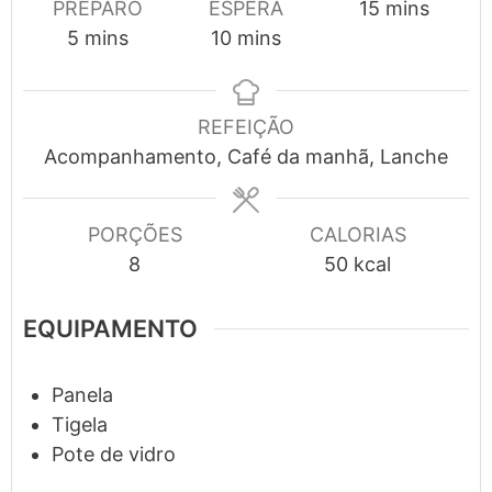
minutes
PREPARO
ESPERA
15
mins
minutes
minutes
5
mins
10
mins
REFEIÇÃO
Acompanhamento, Café da manhã, Lanche
PORÇÕES
CALORIAS
8
50
kcal
EQUIPAMENTO
Panela
Tigela
Pote de vidro