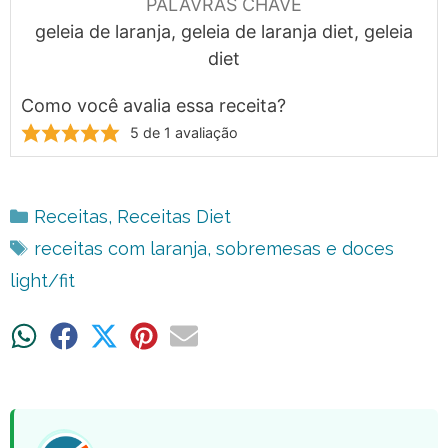
PALAVRAS CHAVE
geleia de laranja, geleia de laranja diet, geleia
diet
Como você avalia essa receita?
5
de 1 avaliação
Categorias
Receitas
,
Receitas Diet
Tags
receitas com laranja
,
sobremesas e doces
light/fit
Share
Share
Share
Share
Share
on
on
on
on
on
WhatsApp
Facebook
X
Pinterest
Email
(Twitter)