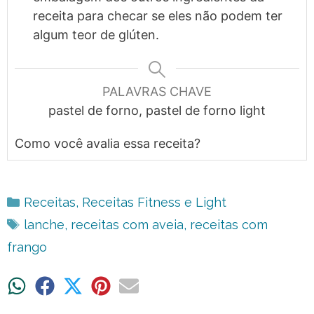
receita para checar se eles não podem ter
algum teor de glúten.
PALAVRAS CHAVE
pastel de forno, pastel de forno light
Como você avalia essa receita?
Categorias
Receitas
,
Receitas Fitness e Light
Tags
lanche
,
receitas com aveia
,
receitas com
frango
Share
Share
Share
Share
Share
on
on
on
on
on