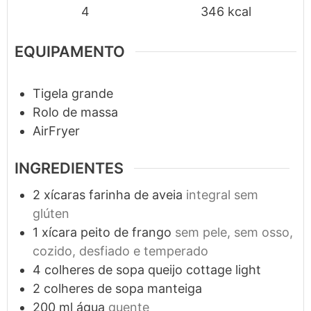
4
346
kcal
EQUIPAMENTO
Tigela grande
Rolo de massa
AirFryer
INGREDIENTES
2
xícaras
farinha de aveia
integral sem
glúten
1
xícara
peito de frango
sem pele, sem osso,
cozido, desfiado e temperado
4
colheres de sopa
queijo cottage light
2
colheres de sopa
manteiga
200
ml
água
quente