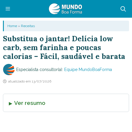
Pular
para
o
Menu
Home
»
Receitas
conteúdo
Substitua o jantar! Delícia low
carb, sem farinha e poucas
calorias – Fácil, saudável e barata
Especialista consultor(a):
Equipe MundoBoaForma
atualizado em
13/07/2026
Ver resumo