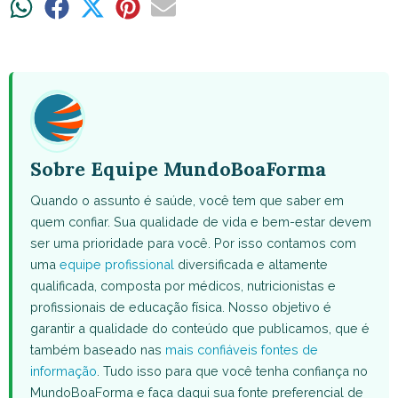
Share
Share
Share
Share
Share
on
on
on
on
on
WhatsApp
Facebook
X
Pinterest
Email
(Twitter)
Sobre Equipe MundoBoaForma
Quando o assunto é saúde, você tem que saber em
quem confiar. Sua qualidade de vida e bem-estar devem
ser uma prioridade para você. Por isso contamos com
uma
equipe profissional
diversificada e altamente
qualificada, composta por médicos, nutricionistas e
profissionais de educação física. Nosso objetivo é
garantir a qualidade do conteúdo que publicamos, que é
também baseado nas
mais confiáveis fontes de
informação
. Tudo isso para que você tenha confiança no
MundoBoaForma e faça daqui sua fonte preferencial de