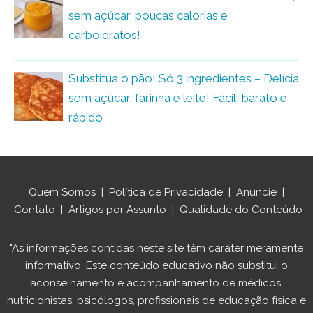
sem açúcar, poucas calorias e
carboidratos!
Substitua o pão! Só 3 ingredientes – Delícia
sem açúcar, farinha e leite! Fácil, barato e
rápido
Quem Somos
|
Política de Privacidade
|
Anuncie
|
Contato
|
Artigos por Assunto
|
Qualidade do Conteúdo
"As informações contidas neste site têm caráter meramente
informativo. Este conteúdo educativo não substitui o
aconselhamento e acompanhamento de médicos,
nutricionistas, psicólogos, profissionais de educação física e