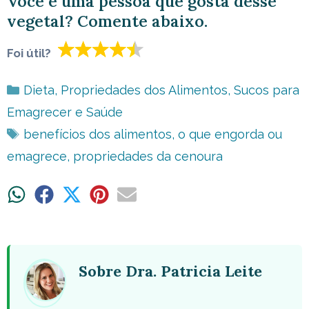
Você é uma pessoa que gosta desse
vegetal? Comente abaixo.
Foi útil?
Categorias
Dieta
,
Propriedades dos Alimentos
,
Sucos para
Emagrecer e Saúde
Tags
benefícios dos alimentos
,
o que engorda ou
emagrece
,
propriedades da cenoura
Share
Share
Share
Share
Share
on
on
on
on
on
WhatsApp
Facebook
X
Pinterest
Email
(Twitter)
Sobre Dra. Patricia Leite