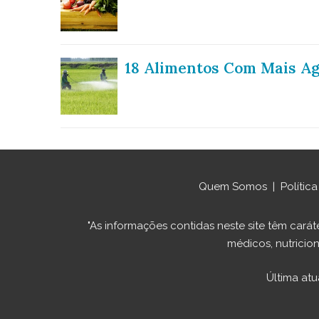
18 Alimentos Com Mais Ag
Quem Somos
|
Polític
"As informações contidas neste site têm ca
médicos, nutricion
Última atu