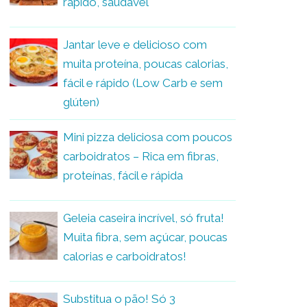
rápido, saudável
Jantar leve e delicioso com
muita proteína, poucas calorias,
fácil e rápido (Low Carb e sem
glúten)
Mini pizza deliciosa com poucos
carboidratos – Rica em fibras,
proteínas, fácil e rápida
Geleia caseira incrível, só fruta!
Muita fibra, sem açúcar, poucas
calorias e carboidratos!
Substitua o pão! Só 3