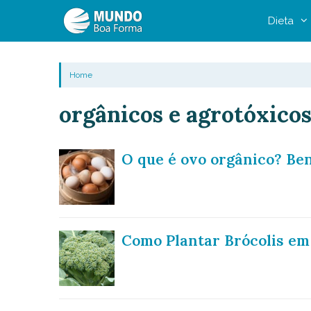
Pular
Dieta
para
o
conteúdo
Home
orgânicos e agrotóxico
O que é ovo orgânico? Ben
Como Plantar Brócolis em