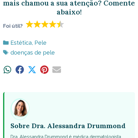
mais chamou a sua atenção? Comente
abaixo!
Foi útil?
Categorias
Estética
,
Pele
Tags
doenças de pele
Share
Share
Share
Share
Share
on
on
on
on
on
WhatsApp
Facebook
X
Pinterest
Email
(Twitter)
Sobre Dra. Alessandra Drummond
Dra. Alessandra Drummond é médica dermatologista,