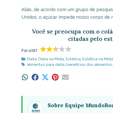
Aliás, de acordo com um grupo de pesqui
Unidos, o açúcar impede nosso corpo de r
Você se preocupa com o col
citadas pelo es
Foi útil?
Categorias
Dieta
,
Dieta na Mídia
,
Estética
,
Estética na Mídi
Tags
alimentos para dieta
,
benefícios dos alimentos
Share
Share
Share
Share
Share
on
on
on
on
on
WhatsApp
Facebook
X
Pinterest
Email
(Twitter)
Sobre Equipe MundoBo