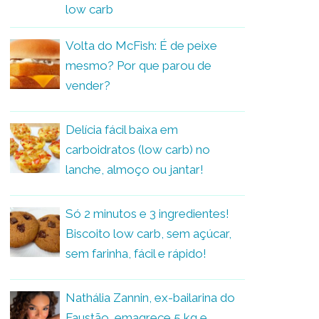
low carb
Volta do McFish: É de peixe
mesmo? Por que parou de
vender?
Delícia fácil baixa em
carboidratos (low carb) no
lanche, almoço ou jantar!
Só 2 minutos e 3 ingredientes!
Biscoito low carb, sem açúcar,
sem farinha, fácil e rápido!
Nathália Zannin, ex-bailarina do
Faustão, emagrece 5 kg e