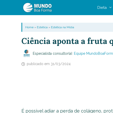
Pular
Dieta
para
o
conteúdo
Home
»
Estética
»
Estética na Mídia
Ciência aponta a fruta 
Especialista consultor(a):
Equipe MundoBoaForm
publicado em
31/03/2024
É possível adiar a perda de colágeno, pro