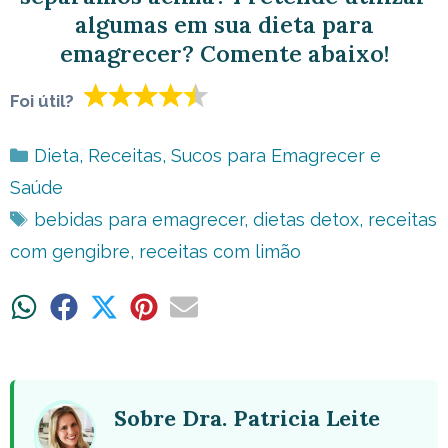
algumas em sua dieta para
emagrecer? Comente abaixo!
Foi útil?
Categorias
Dieta
,
Receitas
,
Sucos para Emagrecer e
Saúde
Tags
bebidas para emagrecer
,
dietas detox
,
receitas
com gengibre
,
receitas com limão
Share
Share
Share
Share
Share
on
on
on
on
on
WhatsApp
Facebook
X
Pinterest
Email
(Twitter)
Sobre Dra. Patricia Leite