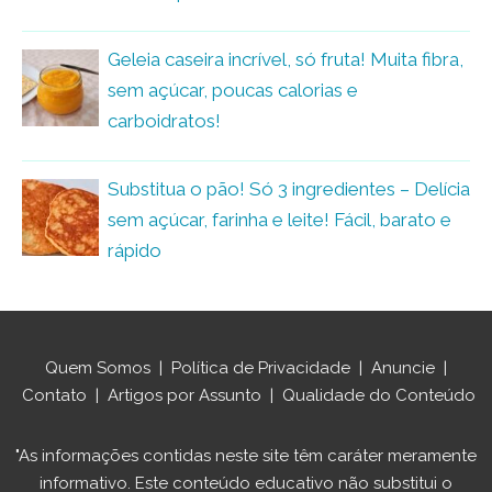
Geleia caseira incrível, só fruta! Muita fibra,
sem açúcar, poucas calorias e
carboidratos!
Substitua o pão! Só 3 ingredientes – Delícia
sem açúcar, farinha e leite! Fácil, barato e
rápido
Quem Somos
|
Política de Privacidade
|
Anuncie
|
Contato
|
Artigos por Assunto
|
Qualidade do Conteúdo
"As informações contidas neste site têm caráter meramente
informativo. Este conteúdo educativo não substitui o