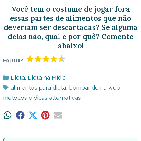
Você tem o costume de jogar fora
essas partes de alimentos que não
deveriam ser descartadas? Se alguma
delas não, qual e por quê? Comente
abaixo!
Foi útil?
Categorias
Dieta
,
Dieta na Mídia
Tags
alimentos para dieta
,
bombando na web
,
métodos e dicas alternativas
Share
Share
Share
Share
Share
on
on
on
on
on
WhatsApp
Facebook
X
Pinterest
Email