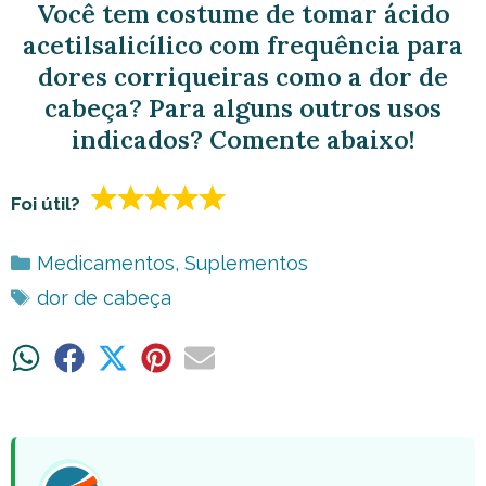
Você tem costume de tomar ácido
acetilsalicílico com frequência para
dores corriqueiras como a dor de
cabeça? Para alguns outros usos
indicados? Comente abaixo!
Foi útil?
Categorias
Medicamentos
,
Suplementos
Tags
dor de cabeça
Share
Share
Share
Share
Share
on
on
on
on
on
WhatsApp
Facebook
X
Pinterest
Email
(Twitter)