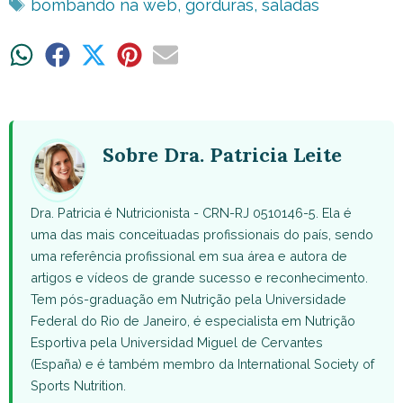
Tags
bombando na web
,
gorduras
,
saladas
Share
Share
Share
Share
Share
on
on
on
on
on
WhatsApp
Facebook
X
Pinterest
Email
(Twitter)
Sobre Dra. Patricia Leite
Dra. Patricia é Nutricionista - CRN-RJ 0510146-5. Ela é
uma das mais conceituadas profissionais do país, sendo
uma referência profissional em sua área e autora de
artigos e vídeos de grande sucesso e reconhecimento.
Tem pós-graduação em Nutrição pela Universidade
Federal do Rio de Janeiro, é especialista em Nutrição
Esportiva pela Universidad Miguel de Cervantes
(España) e é também membro da International Society of
Sports Nutrition.