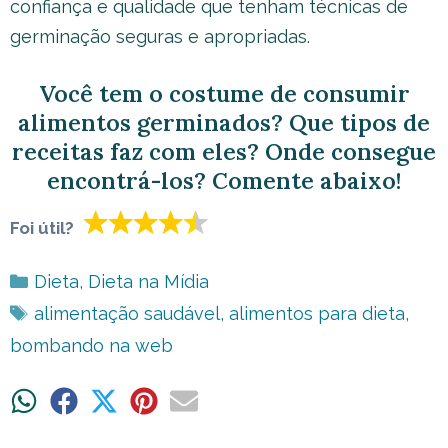
confiança e qualidade que tenham técnicas de
germinação seguras e apropriadas.
Você tem o costume de consumir
alimentos germinados? Que tipos de
receitas faz com eles? Onde consegue
encontrá-los? Comente abaixo!
Foi útil?
Categorias
Dieta
,
Dieta na Mídia
Tags
alimentação saudável
,
alimentos para dieta
,
bombando na web
Share
Share
Share
Share
Share
on
on
on
on
on