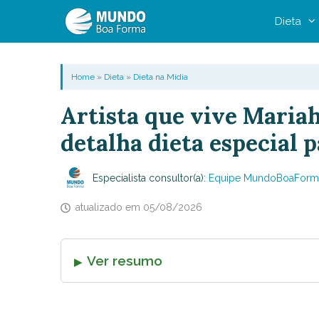
Pular
Dieta
para
o
conteúdo
Home
»
Dieta
»
Dieta na Mídia
Artista que vive Maria
detalha dieta especial 
Especialista consultor(a):
Equipe MundoBoaForm
atualizado em
05/08/2026
Ver resumo