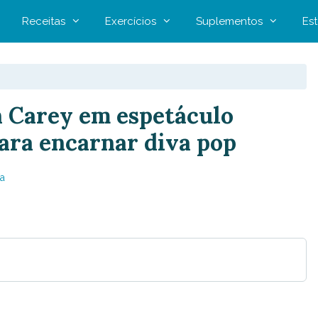
Receitas
Exercícios
Suplementos
Est
h Carey em espetáculo
para encarnar diva pop
a