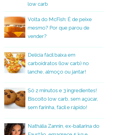
low carb
Volta do McFish: É de peixe
mesmo? Por que parou de
vender?
Delícia fácil baixa em
carboidratos (low carb) no
lanche, almoço ou jantar!
Só 2 minutos e 3 ingredientes!
Biscoito low carb, sem açúcar,
sem farinha, fácil e rápido!
Nathália Zannin, ex-bailarina do
Faustão, emagrece 5 kg e