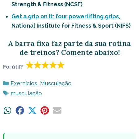
Strength & Fitness (NCSF)
Get a grip on it: four powerlifting grips
,
National Institute for Fitness & Sport (NIFS)
A barra fixa faz parte da sua rotina
de treinos? Comente abaixo!
Foi útil?
Categorias
Exercícios
,
Musculação
Tags
musculação
Share
Share
Share
Share
Share
on
on
on
on
on
WhatsApp
Facebook
X
Pinterest
Email
(Twitter)