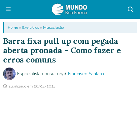
Pular
para
o
Menu
Home
»
Exercícios
»
Musculação
conteúdo
Barra fixa pull up com pegada
aberta pronada – Como fazer e
erros comuns
Especialista consultor(a):
Francisco Santana
atualizado em
26/04/2024