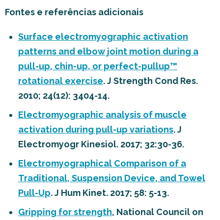
Fontes e referências adicionais
Surface electromyographic activation
patterns and elbow joint motion during a
pull-up, chin-up, or perfect-pullup™
rotational exercise
. J Strength Cond Res.
2010; 24(12): 3404-14.
Electromyographic analysis of muscle
activation during pull-up variations
. J
Electromyogr Kinesiol. 2017; 32:30-36.
Electromyographical Comparison of a
Traditional, Suspension Device, and Towel
Pull-Up
. J Hum Kinet. 2017; 58: 5-13.
Gripping for strength
, National Council on