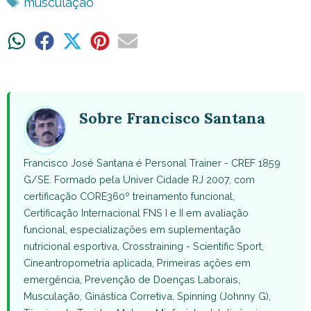
Tags
musculação
Share
Share
Share
Share
Share
on
on
on
on
on
WhatsApp
Facebook
X
Pinterest
Email
(Twitter)
Sobre Francisco Santana
Francisco José Santana é Personal Trainer - CREF 1859
G/SE. Formado pela Univer Cidade RJ 2007, com
certificação CORE360º treinamento funcional,
Certificação Internacional FNS I e II em avaliação
funcional, especializações em suplementação
nutricional esportiva, Crosstraining - Scientific Sport,
Cineantropometria aplicada, Primeiras ações em
emergência, Prevenção de Doenças Laborais,
Musculação, Ginástica Corretiva, Spinning (Johnny G),