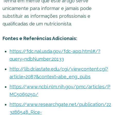
Tenha em mente que este artigo serve
unicamente para informar e jamais pode
substituir as informações profissionais e
qualificadas de um nutricionista.
Fontes e Referências Adicionais:
https://fdc.nal.usda.gov/fdc-app.html#/?
query=ndbNumber:20133
http://lib.dr.iastate.edu/cgi/viewcontent.cgi?
article=2087&context=abe_eng_pubs
https://www.ncbi.nlm.nih.gov/pmc/articles/P
MC5069250/
https://www.researchgate.net/publication/22
3286548_Rice-