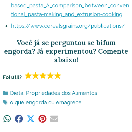
based_pasta_A_comparison_between_conven
tional_pasta-making_and_extrusion-cooking
https://www.cerealsgrains.org/publications/
Você já se perguntou se bifum
engorda? Já experimentou? Comente
abaixo!
Foi útil?
Categorias
Dieta
,
Propriedades dos Alimentos
Tags
o que engorda ou emagrece
Share
Share
Share
Share
Share
on
on
on
on
on