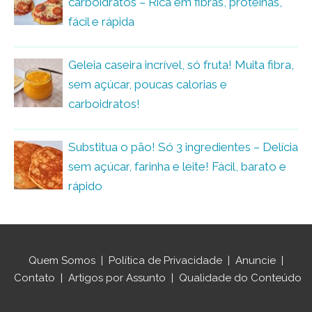
carboidratos – Rica em fibras, proteínas,
fácil e rápida
Geleia caseira incrível, só fruta! Muita fibra,
sem açúcar, poucas calorias e
carboidratos!
Substitua o pão! Só 3 ingredientes – Delícia
sem açúcar, farinha e leite! Fácil, barato e
rápido
Quem Somos
|
Política de Privacidade
|
Anuncie
|
Contato
|
Artigos por Assunto
|
Qualidade do Conteúdo