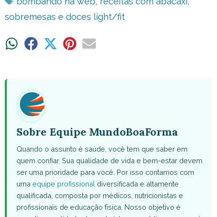
bombando na web
,
receitas com abacaxi
,
sobremesas e doces light/fit
Share
Share
Share
Share
Share
on
on
on
on
on
WhatsApp
Facebook
X
Pinterest
Email
(Twitter)
Sobre Equipe MundoBoaForma
Quando o assunto é saúde, você tem que saber em
quem confiar. Sua qualidade de vida e bem-estar devem
ser uma prioridade para você. Por isso contamos com
uma
equipe profissional
diversificada e altamente
qualificada, composta por médicos, nutricionistas e
profissionais de educação física. Nosso objetivo é