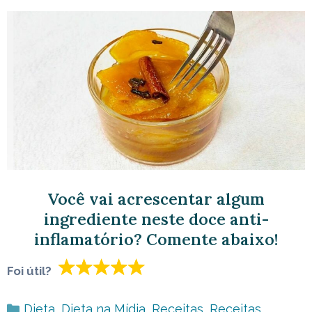
Você vai acrescentar algum
ingrediente neste doce anti-
inflamatório? Comente abaixo!
Foi útil?
Categorias
Dieta
,
Dieta na Mídia
,
Receitas
,
Receitas