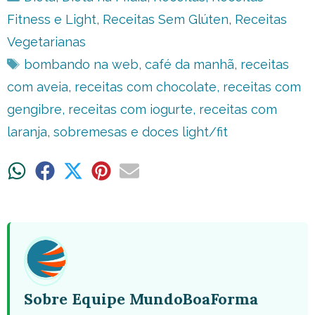
Fitness e Light
,
Receitas Sem Glúten
,
Receitas
Vegetarianas
Tags
bombando na web
,
café da manhã
,
receitas
com aveia
,
receitas com chocolate
,
receitas com
gengibre
,
receitas com iogurte
,
receitas com
laranja
,
sobremesas e doces light/fit
Share
Share
Share
Share
Share
on
on
on
on
on
WhatsApp
Facebook
X
Pinterest
Email
(Twitter)
Sobre Equipe MundoBoaForma