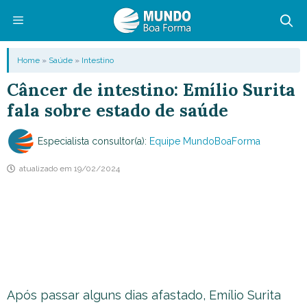
Pular
para
o
Menu
Home
»
Saúde
»
Intestino
conteúdo
Câncer de intestino: Emílio Surita
fala sobre estado de saúde
Especialista consultor(a):
Equipe MundoBoaForma
atualizado em
19/02/2024
Após passar alguns dias afastado, Emílio Surita