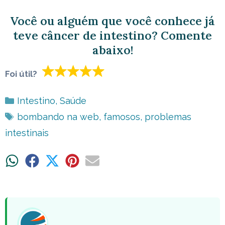
Você ou alguém que você conhece já
teve câncer de intestino? Comente
abaixo!
Foi útil?
Categorias
Intestino
,
Saúde
Tags
bombando na web
,
famosos
,
problemas
intestinais
Share
Share
Share
Share
Share
on
on
on
on
on
WhatsApp
Facebook
X
Pinterest
Email
(Twitter)