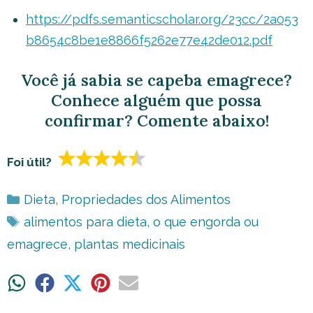
https://pdfs.semanticscholar.org/23cc/2a053
b8654c8be1e8866f5262e77e42de012.pdf
Você já sabia se capeba emagrece?
Conhece alguém que possa
confirmar? Comente abaixo!
Foi útil?
Categorias
Dieta
,
Propriedades dos Alimentos
Tags
alimentos para dieta
,
o que engorda ou
emagrece
,
plantas medicinais
Share
Share
Share
Share
Share
on
on
on
on
on