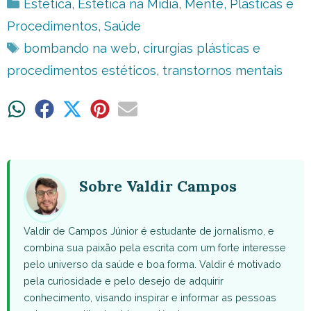
Categorias
Estética
,
Estética na Mídia
,
Mente
,
Plásticas e
Procedimentos
,
Saúde
Tags
bombando na web
,
cirurgias plásticas e
procedimentos estéticos
,
transtornos mentais
Share
Share
Share
Share
Share
on
on
on
on
on
WhatsApp
Facebook
X
Pinterest
Email
(Twitter)
Sobre Valdir Campos
Valdir de Campos Júnior é estudante de jornalismo, e
combina sua paixão pela escrita com um forte interesse
pelo universo da saúde e boa forma. Valdir é motivado
pela curiosidade e pelo desejo de adquirir
conhecimento, visando inspirar e informar as pessoas