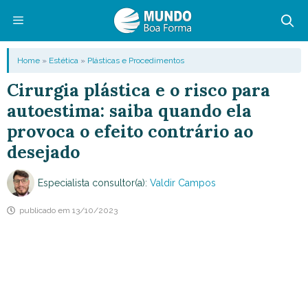
Pular
para
o
Menu
Home
»
Estética
»
Plásticas e Procedimentos
conteúdo
Cirurgia plástica e o risco para
autoestima: saiba quando ela
provoca o efeito contrário ao
desejado
Especialista consultor(a):
Valdir Campos
publicado em
13/10/2023