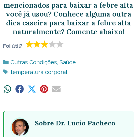
mencionados para baixar a febre alta
você já usou? Conhece alguma outra
dica caseira para baixar a febre alta
naturalmente? Comente abaixo!
Foi útil?
Categorias
Outras Condições
,
Saúde
Tags
temperatura corporal
Share
Share
Share
Share
Share
on
on
on
on
on
WhatsApp
Facebook
X
Pinterest
Email
(Twitter)
Sobre Dr. Lucio Pacheco