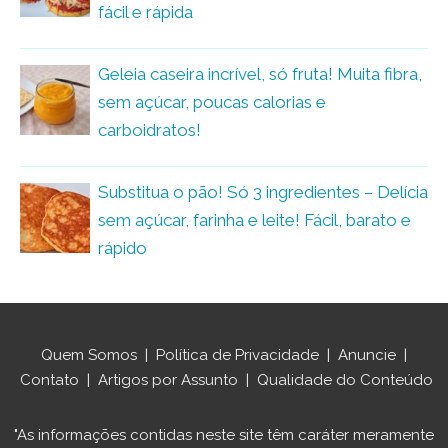
fácil e rápida
Geleia caseira incrível, só fruta! Muita fibra,
sem açúcar, poucas calorias e
carboidratos!
Substitua o pão! Só 3 ingredientes – Delícia
sem açúcar, farinha e leite! Fácil, barato e
rápido
Quem Somos
|
Política de Privacidade
|
Anuncie
|
Contato
|
Artigos por Assunto
|
Qualidade do Conteúdo
"As informações contidas neste site têm caráter meramente