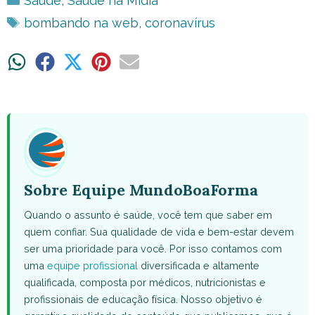
Saúde
,
Saúde na Mídia
Tags
bombando na web
,
coronavírus
Share
Share
Share
Share
Share
on
on
on
on
on
WhatsApp
Facebook
X
Pinterest
Email
(Twitter)
Sobre Equipe MundoBoaForma
Quando o assunto é saúde, você tem que saber em
quem confiar. Sua qualidade de vida e bem-estar devem
ser uma prioridade para você. Por isso contamos com
uma
equipe profissional
diversificada e altamente
qualificada, composta por médicos, nutricionistas e
profissionais de educação física. Nosso objetivo é