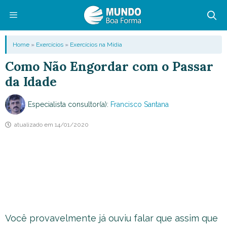
Pular
para
o
Menu
Home
»
Exercícios
»
Exercícios na Mídia
conteúdo
Como Não Engordar com o Passar
da Idade
Especialista consultor(a):
Francisco Santana
atualizado em
14/01/2020
Você provavelmente já ouviu falar que assim que