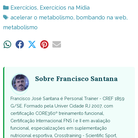
Categorias
Exercícios
,
Exercícios na Mídia
Tags
acelerar o metabolismo
,
bombando na web
,
metabolismo
Share
Share
Share
Share
Share
on
on
on
on
on
WhatsApp
Facebook
X
Pinterest
Email
(Twitter)
Sobre Francisco Santana
Francisco José Santana é Personal Trainer - CREF 1859
G/SE. Formado pela Univer Cidade RJ 2007, com
certificação CORE360º treinamento funcional,
Certificação Internacional FNS I e II em avaliação
funcional, especializações em suplementação
nutricional esportiva, Crosstraining - Scientific Sport,