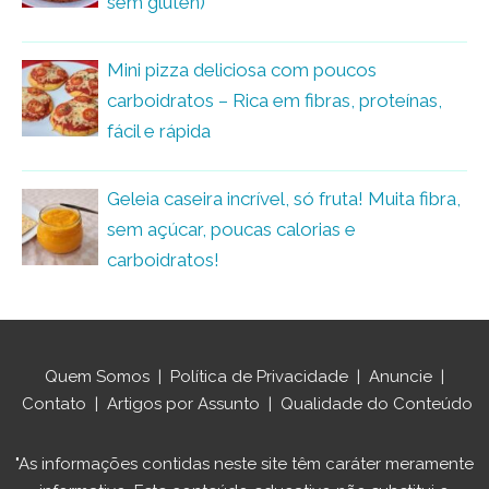
sem glúten)
Mini pizza deliciosa com poucos
carboidratos – Rica em fibras, proteínas,
fácil e rápida
Geleia caseira incrível, só fruta! Muita fibra,
sem açúcar, poucas calorias e
carboidratos!
Quem Somos
|
Política de Privacidade
|
Anuncie
|
Contato
|
Artigos por Assunto
|
Qualidade do Conteúdo
"As informações contidas neste site têm caráter meramente