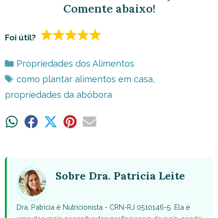
Comente abaixo!
Foi útil?
Categorias
Propriedades dos Alimentos
Tags
como plantar alimentos em casa
,
propriedades da abóbora
Share
Share
Share
Share
Share
on
on
on
on
on
WhatsApp
Facebook
X
Pinterest
Email
(Twitter)
Sobre Dra. Patricia Leite
Dra. Patricia é Nutricionista - CRN-RJ 0510146-5. Ela é