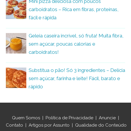
Mini pizza deliciosa com poucos
carboidratos – Rica em fibras, proteínas,
fácil e rápida
Geleia caseira incrível, só fruta! Muita fibra,
sem açúcar, poucas calorias e
carboidratos!
Substitua o pão! Só 3 ingredientes – Delícia
sem açúcar, farinha e leite! Fácil, barato e
rápido
Quem Somos
|
Política de Privacidade
|
Anuncie
|
Contato
|
Artigos por Assunto
|
Qualidade do Conteúdo