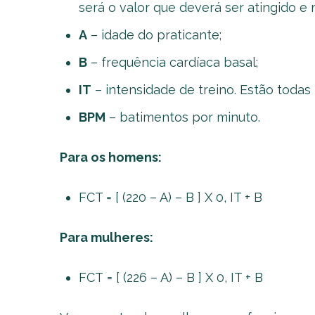
será o valor que deverá ser atingido e 
A
– idade do praticante;
B
– frequência cardíaca basal;
IT
– intensidade de treino. Estão todas 
BPM
– batimentos por minuto.
Para os homens:
FCT = [ (220 – A) – B ] X 0, IT + B
Para mulheres:
FCT = [ (226 – A) – B ] X 0, IT + B