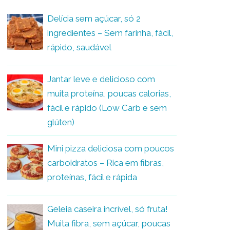
Delícia sem açúcar, só 2
ingredientes – Sem farinha, fácil,
rápido, saudável
Jantar leve e delicioso com
muita proteína, poucas calorias,
fácil e rápido (Low Carb e sem
glúten)
Mini pizza deliciosa com poucos
carboidratos – Rica em fibras,
proteínas, fácil e rápida
Geleia caseira incrível, só fruta!
Muita fibra, sem açúcar, poucas