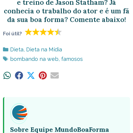
e treino de Jason Statham? Já
conhecia o trabalho do ator e é um fã
da sua boa forma? Comente abaixo!
Foi útil?
Categorias
Dieta
,
Dieta na Mídia
Tags
bombando na web
,
famosos
Share
Share
Share
Share
Share
on
on
on
on
on
WhatsApp
Facebook
X
Pinterest
Email
(Twitter)
Sobre Equipe MundoBoaForma