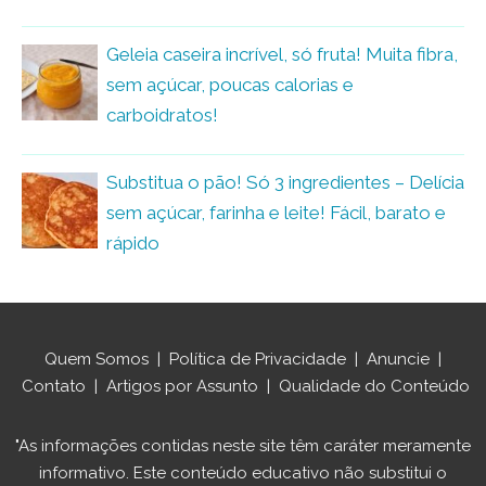
Geleia caseira incrível, só fruta! Muita fibra,
sem açúcar, poucas calorias e
carboidratos!
Substitua o pão! Só 3 ingredientes – Delícia
sem açúcar, farinha e leite! Fácil, barato e
rápido
Quem Somos
|
Política de Privacidade
|
Anuncie
|
Contato
|
Artigos por Assunto
|
Qualidade do Conteúdo
"As informações contidas neste site têm caráter meramente
informativo. Este conteúdo educativo não substitui o