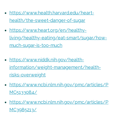
https://www.health.harvard.edu/heart-
health/the-sweet-danger-of-sugar
https://www.heart.org/en/healthy-
living/healthy-eating/eat-smart/sugar/how-
much-sugar-is-too-much
https://www.niddk.nih.gov/health-
information/weight-management/health-
risks-overweight
https://www.ncbi.nlm.nih.gov/pmc/articles/P
MC5133084/
https://www.ncbi.nlm.nih.gov/pmc/articles/P
MC3985213/