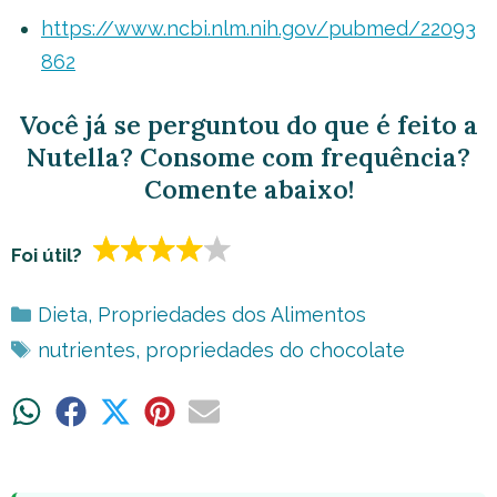
https://www.ncbi.nlm.nih.gov/pubmed/22093
862
Você já se perguntou do que é feito a
Nutella? Consome com frequência?
Comente abaixo!
Foi útil?
Categorias
Dieta
,
Propriedades dos Alimentos
Tags
nutrientes
,
propriedades do chocolate
Share
Share
Share
Share
Share
on
on
on
on
on
WhatsApp
Facebook
X
Pinterest
Email