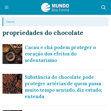
Pular
para
o
Menu
Home
conteúdo
propriedades do chocolate
Cacau e chá podem proteger o
coração dos efeitos do
sedentarismo
Substância do chocolate pode
proteger artérias de quem passa
muito tempo sentado, diz estudo;
entenda