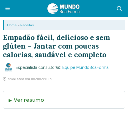
Pular
para
o
Menu
Home
»
Receitas
conteúdo
Empadão fácil, delicioso e sem
glúten – Jantar com poucas
calorias, saudável e completo
Especialista consultor(a):
Equipe MundoBoaForma
atualizado em
08/08/2026
Ver resumo