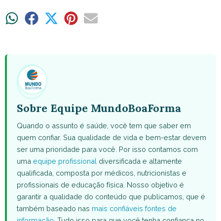
Share
Share
Share
Share
Share
on
on
on
on
on
WhatsApp
Facebook
X
Pinterest
Email
(Twitter)
Sobre Equipe MundoBoaForma
Quando o assunto é saúde, você tem que saber em
quem confiar. Sua qualidade de vida e bem-estar devem
ser uma prioridade para você. Por isso contamos com
uma
equipe profissional
diversificada e altamente
qualificada, composta por médicos, nutricionistas e
profissionais de educação física. Nosso objetivo é
garantir a qualidade do conteúdo que publicamos, que é
também baseado nas
mais confiáveis fontes de
informação
. Tudo isso para que você tenha confiança no