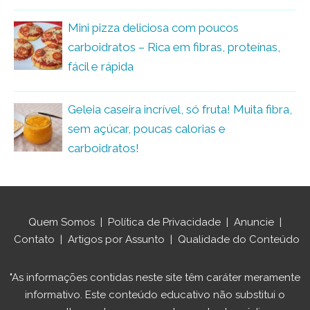
Mini pizza deliciosa com poucos
carboidratos – Rica em fibras, proteínas,
fácil e rápida
Geleia caseira incrível, só fruta! Muita fibra,
sem açúcar, poucas calorias e
carboidratos!
Quem Somos
|
Política de Privacidade
|
Anuncie
|
Contato
|
Artigos por Assunto
|
Qualidade do Conteúdo
"As informações contidas neste site têm caráter meramente
informativo. Este conteúdo educativo não substitui o