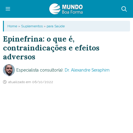
Pular
para
o
Menu
Home
»
Suplementos
»
para Saúde
conteúdo
Epinefrina: o que é,
contraindicações e efeitos
adversos
Especialista consultor(a):
Dr. Alexandre Seraphim
atualizado em
06/10/2022