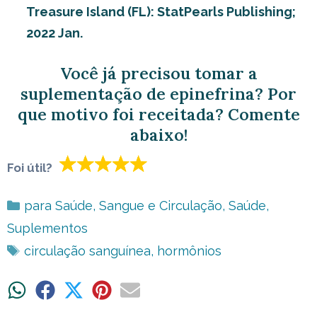
Treasure Island (FL): StatPearls Publishing;
2022 Jan.
Você já precisou tomar a
suplementação de epinefrina? Por
que motivo foi receitada? Comente
abaixo!
Foi útil?
Categorias
para Saúde
,
Sangue e Circulação
,
Saúde
,
Suplementos
Tags
circulação sanguínea
,
hormônios
Share
Share
Share
Share
Share
on
on
on
on
on