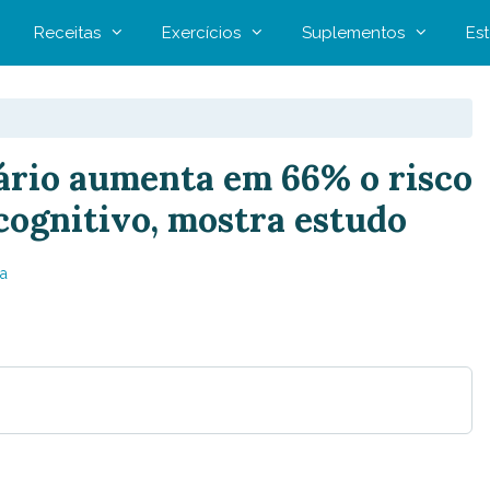
Receitas
Exercícios
Suplementos
Est
ário aumenta em 66% o risco
cognitivo, mostra estudo
a