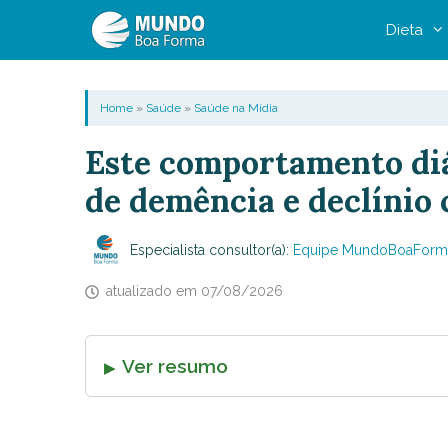
Pular
Dieta
para
o
conteúdo
Home
»
Saúde
»
Saúde na Mídia
Este comportamento di
de demência e declínio 
Especialista consultor(a):
Equipe MundoBoaForm
atualizado em
07/08/2026
Ver resumo