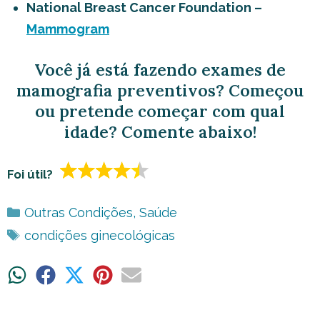
National Breast Cancer Foundation –
Mammogram
Você já está fazendo exames de
mamografia preventivos? Começou
ou pretende começar com qual
idade? Comente abaixo!
Foi útil?
Categorias
Outras Condições
,
Saúde
Tags
condições ginecológicas
Share
Share
Share
Share
Share
on
on
on
on
on
WhatsApp
Facebook
X
Pinterest
Email