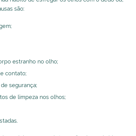
ausas são:
agem;
corpo estranho no olho;
de contato;
s de segurança;
tos de limpeza nos olhos;
stadas.