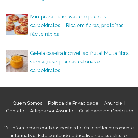
Mini pizza deliciosa com poucos
carboidratos – Rica em fibras, proteínas,
fácil e rápida
Geleia caseira incrível, só fruta! Muita fibra,
sem açúcar, poucas calorias e
carboidratos!
Quem Somos
|
Política de Privacidade
|
Anuncie
|
Contato
|
Artigos por Assunto
|
Qualidade do Conteúdo
"As informações contidas neste site têm caráter meramente
informativo. Este conteúdo educativo não substitui o