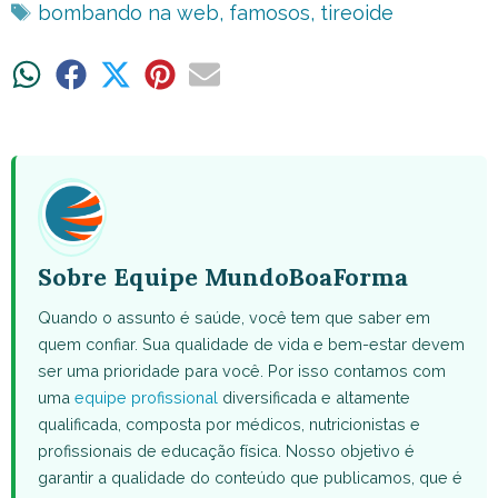
Tags
bombando na web
,
famosos
,
tireoide
Share
Share
Share
Share
Share
on
on
on
on
on
WhatsApp
Facebook
X
Pinterest
Email
(Twitter)
Sobre Equipe MundoBoaForma
Quando o assunto é saúde, você tem que saber em
quem confiar. Sua qualidade de vida e bem-estar devem
ser uma prioridade para você. Por isso contamos com
uma
equipe profissional
diversificada e altamente
qualificada, composta por médicos, nutricionistas e
profissionais de educação física. Nosso objetivo é
garantir a qualidade do conteúdo que publicamos, que é