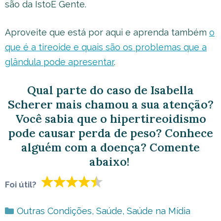
são da IstoÉ Gente.
Aproveite que está por aqui e aprenda também
o
que é a tireoide e quais são os problemas que a
glândula pode apresentar
.
Qual parte do caso de Isabella
Scherer mais chamou a sua atenção?
Você sabia que o hipertireoidismo
pode causar perda de peso? Conhece
alguém com a doença? Comente
abaixo!
Foi útil?
Categorias
Outras Condições
,
Saúde
,
Saúde na Mídia