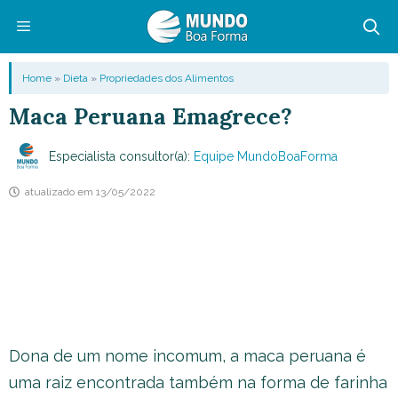
Pular
para
o
Menu
Home
»
Dieta
»
Propriedades dos Alimentos
conteúdo
Maca Peruana Emagrece?
Especialista consultor(a):
Equipe MundoBoaForma
atualizado em
13/05/2022
Dona de um nome incomum, a maca peruana é
uma raiz encontrada também na forma de farinha