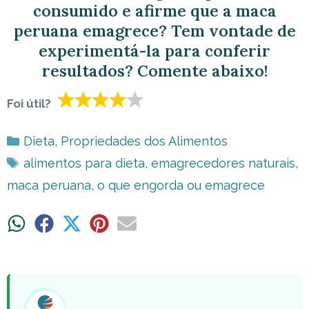
consumido e afirme que a maca
peruana emagrece? Tem vontade de
experimentá-la para conferir
resultados? Comente abaixo!
Foi útil?
Categorias
Dieta
,
Propriedades dos Alimentos
Tags
alimentos para dieta
,
emagrecedores naturais
,
maca peruana
,
o que engorda ou emagrece
Share
Share
Share
Share
Share
on
on
on
on
on
WhatsApp
Facebook
X
Pinterest
Email
(Twitter)