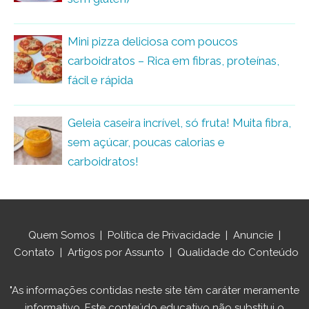
Mini pizza deliciosa com poucos
carboidratos – Rica em fibras, proteínas,
fácil e rápida
Geleia caseira incrível, só fruta! Muita fibra,
sem açúcar, poucas calorias e
carboidratos!
Quem Somos
|
Política de Privacidade
|
Anuncie
|
Contato
|
Artigos por Assunto
|
Qualidade do Conteúdo
"As informações contidas neste site têm caráter meramente
informativo. Este conteúdo educativo não substitui o