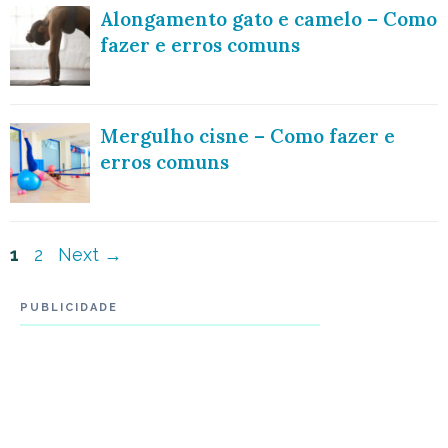
Alongamento gato e camelo – Como
fazer e erros comuns
Mergulho cisne – Como fazer e
erros comuns
Navegação
Page
Page
1
2
Next
→
de
PUBLICIDADE
post